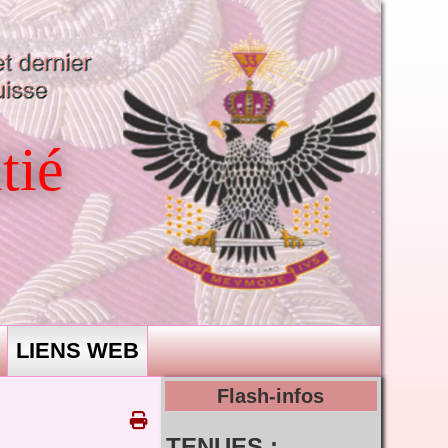
tié
LIENS WEB
Flash-infos
TENUES :