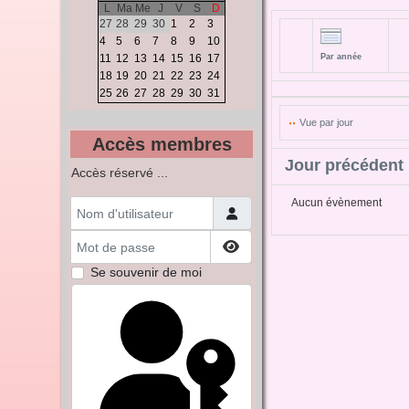
L
Ma
Me
J
V
S
D
27
28
29
30
1
2
3
4
5
6
7
8
9
10
11
12
13
14
15
16
17
Par année
18
19
20
21
22
23
24
25
26
27
28
29
30
31
Vue par jour
Accès membres
Jour précédent
Accès réservé ...
Nom d'utilisateur
Aucun évènement
Mot de passe
Afficher le mot de passe
Se souvenir de moi