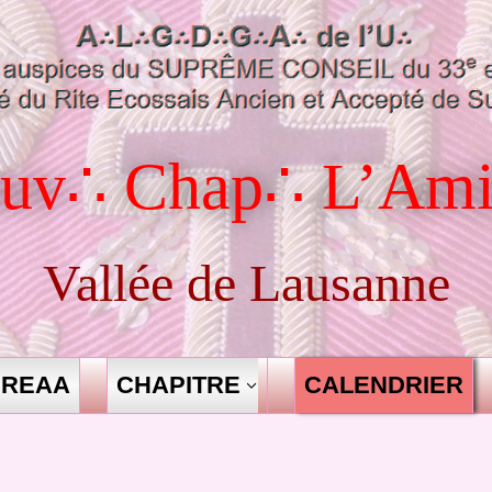
uv∴ Chap∴ L’Ami
Vallée de Lausanne
REAA
CHAPITRE
CALENDRIER