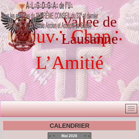
Vallée de
Souv∴ Chap∴
Lausanne
L’Amitié
CALENDRIER
«
<
Mai
2026
>
»