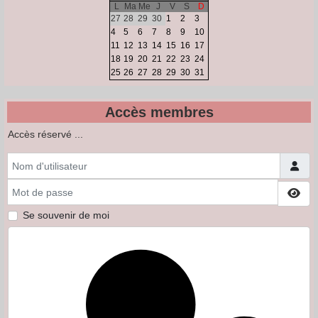
L
Ma
Me
J
V
S
D
27
28
29
30
1
2
3
4
5
6
7
8
9
10
11
12
13
14
15
16
17
18
19
20
21
22
23
24
25
26
27
28
29
30
31
Accès membres
Accès réservé ...
Nom d'utilisateur
Mot de passe
Affi
Se souvenir de moi