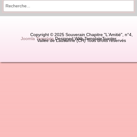
Copyright © 2025 Souverain Chapitre "L'Amitié", n°4,
Joomla Template
Designed With TemplateToaster
Vallée de Lausanne (CH) Tous droits réservés