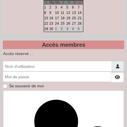
L
Ma
Me
J
V
S
D
1
2
3
4
5
6
7
8
9
10
11
12
13
14
15
16
17
18
19
20
21
22
23
24
25
26
27
28
29
30
1
2
3
4
5
Accès membres
Accès réservé ...
Nom d'utilisateur
Mot de passe
Affi
Se souvenir de moi