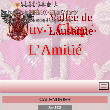
Vallée de
Souv∴ Chap∴
Lausanne
L’Amitié
CALENDRIER
«
<
Juin
2026
>
»